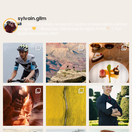
sylvain.gllm
| J’aide les hôtels, restaurants & gites indépendants à attirer
en ligne
| Beaujolais, Mâconnais & région AURA
| Ton
appel découverte offert