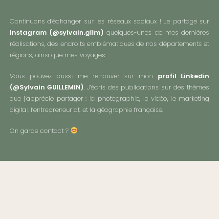
Continuons d’échanger sur les réseaux sociaux ! Je partage sur
Instagram (
@sylvain.gllm
)
quelques-unes de mes dernières
réalisations, des endroits emblématiques de nos départements et
régions, ainsi que mes voyages.
Vous pouvez aussi me retrouver sur mon
profil Linkedin
(
@Sylvain GUILLEMIN
)
. J’écris des publications sur des thèmes
que j’apprécie partager : la photographie, la vidéo, le marketing
digital, l’entrepreneuriat, et la géographie française.
On garde contact ?