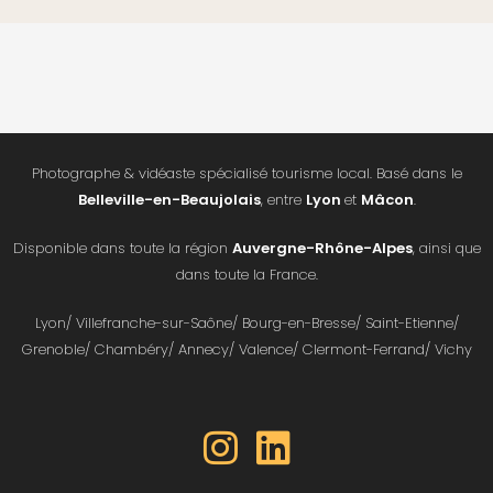
Photographe & vidéaste spécialisé tourisme local. Basé dans le
Belleville-en-Beaujolais
, entre
Lyon
et
Mâcon
.
Disponible dans toute la région
Auvergne-Rhône-Alpes
, ainsi que
dans toute la France.
Lyon/ Villefranche-sur-Saône/ Bourg-en-Bresse/ Saint-Etienne/
Grenoble/ Chambéry/ Annecy/ Valence/ Clermont-Ferrand/ Vichy