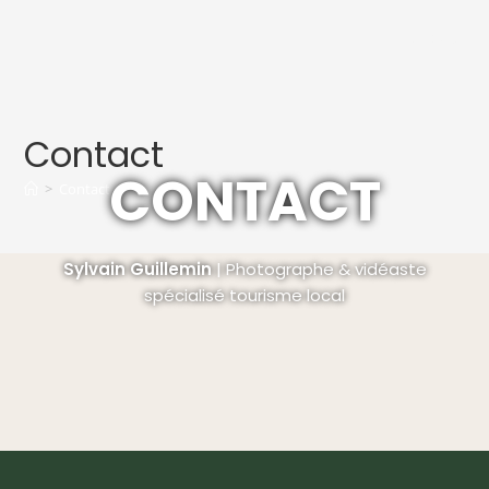
MENU
Contact
CONTACT
>
Contact
Sylvain Guillemin
| Photographe & vidéaste
spécialisé tourisme local