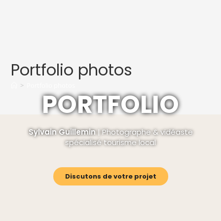
MENU
Portfolio photos
>
Portfolio photos
PORTFOLIO
Sylvain Guillemin
| Photographe & vidéaste
spécialisé tourisme local
Discutons de votre projet