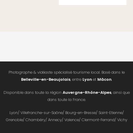
Photographe & vidéaste spécialisé tourisme local. Basé dans le
Belleville-en-Beaujolais
, entre
Lyon
et
Mâcon
.
Disponible dans toute la région
Auvergne-Rhône-Alpes
, ainsi que
dans toute la France.
Lyon/ Villefranche-sur-Saône/ Bourg-en-Bresse/ Saint-Etienne/
Grenoble/ Chambéry/ Annecy/ Valence/ Clermont-Ferrand/ Vichy